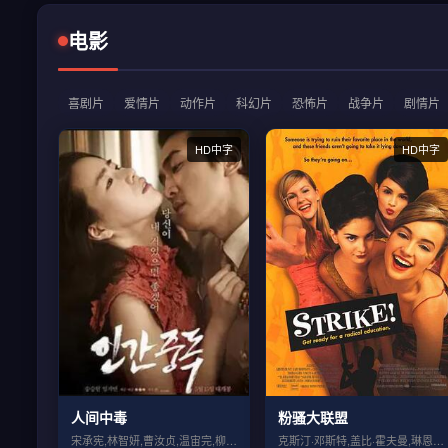
电影
喜剧片
爱情片
动作片
科幻片
恐怖片
战争片
剧情片
HD中字
HD中字
人间中毒
粉骚大联盟
宋承宪,林智妍,曹汝贞,温宙完,柳海真,...
克斯汀·邓斯特,盖比·霍夫曼,琳恩·雷德...