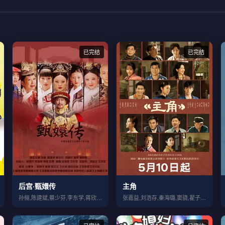
已完结
已完结
后宫·甄嬛传
主角
孙俪,陈建斌,蔡少芬,李东学,蒋欣,陶昕...
张嘉益,刘浩存,秦海璐,窦骁,翟子路,王...