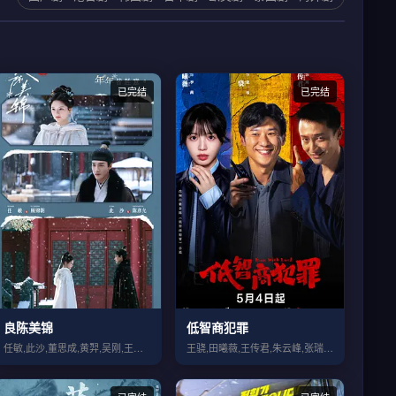
已完结
已完结
良陈美锦
低智商犯罪
任敏,此沙,董思成,黄羿,吴刚,王思懿,...
王骁,田曦薇,王传君,朱云峰,张瑞涵,姜...