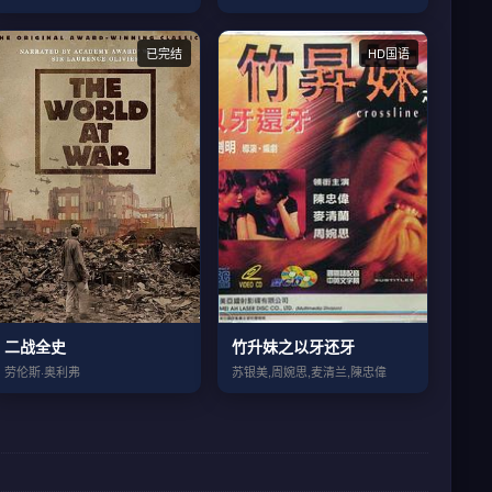
已完结
HD国语
二战全史
竹升妹之以牙还牙
劳伦斯·奥利弗
苏银美,周婉思,麦清兰,陳忠偉