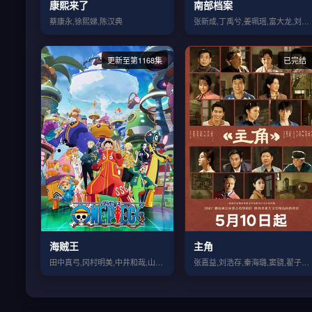
康熙来了
南部档案
蔡康永,徐熙娣,陈汉典
张新成,丁禹兮,姜珮瑶,富大龙,刘令姿,...
更新至第1168集
已完结
海贼王
主角
田中真弓,冈村明美,中井和哉,山口胜平,...
张嘉益,刘浩存,秦海璐,窦骁,翟子路,王...