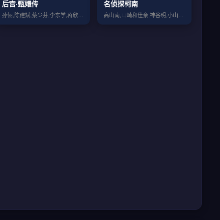
后宫·甄嬛传
名侦探柯南
孙俪,陈建斌,蔡少芬,李东学,蒋欣,陶昕...
高山南,山崎和佳奈,神谷明,小山力也,林...