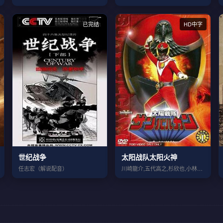
已完结
HD中字
世纪战争
太阳战队太阳火神
任志宏（解说配音）
川崎龍介,五代高之,杉欣也,小林朝夫