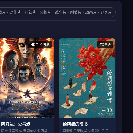
情片 · 动作片 · 科幻片 · 恐怖片 · 战争片 · 剧情片 · 动画片 · 记录片
HD中字|国语
TC国语
阿凡达：火与烬
给阿嬷的情书
萨姆·沃辛顿,佐伊·索尔达娜,西格妮·韦...
李思潼,王彦桐,吴少卿,郑润奇,王晓慧,...