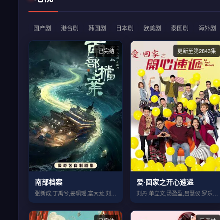
国产剧
港台剧
韩国剧
日本剧
欧美剧
泰国剧
海外剧
已完结
更新至第2843集
南部档案
爱·回家之开心速递
张新成,丁禹兮,姜珮瑶,富大龙,刘令姿,...
刘丹,单立文,汤盈盈,吕慧仪,罗乐林,马...