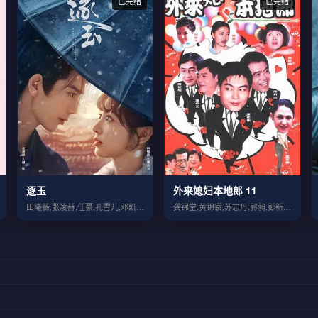
已完结
已完结
逐玉
外来媳妇本地郎 11
田曦薇,张凌赫,任豪,孔雪儿,邓凯,李卿
龚锦堂,黄锦裳,苏志丹,郭昶,彭新智,徐...