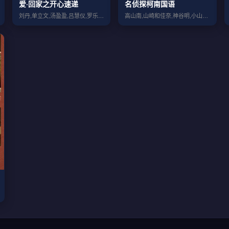
爱·回家之开心速递
名侦探柯南国语
刘丹,单立文,汤盈盈,吕慧仪,罗乐林,马...
高山南,山崎和佳奈,神谷明,小山力也,林...