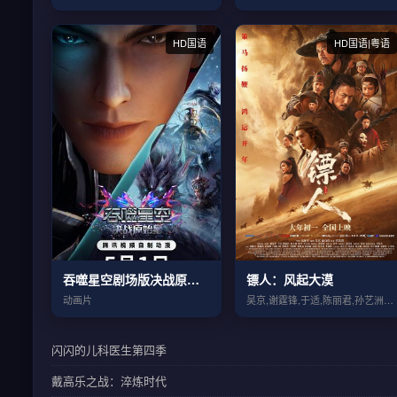
HD国语
HD国语|粤语
吞噬星空剧场版决战原始星
镖人：风起大漠
动画片
吴京,谢霆锋,于适,陈丽君,孙艺洲,此沙...
闪闪的儿科医生第四季
戴高乐之战：淬炼时代