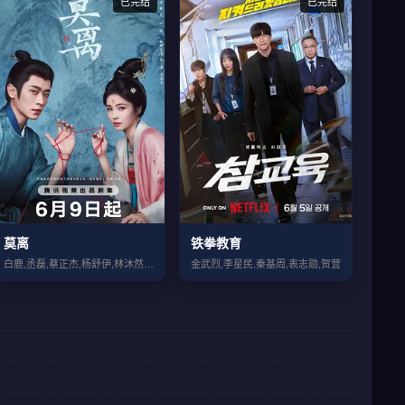
已完结
已完结
莫离
铁拳教育
白鹿,丞磊,蔡正杰,杨舒伊,林沐然,董洁...
金武烈,李星民,秦基周,表志勋,贺营