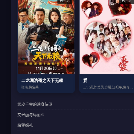
已完结
已完结
二龙湖浩哥之天下无赖
爱
张浩,梅宝莱
王识贤,陈美凤,方馨,江祖平,倪齐民,刘...
顽皮千金的贴身侍卫
艾米丽与玛丽亚
绘梦婚礼