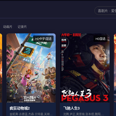
喜剧片 · 爱
动画片
记录片
HD中字|国语
HD国语
疯狂动物城2
飞驰人生3
金妮弗·古德温,杰森·贝特曼,关继威,福...
沈腾,尹正,黄景瑜,张本煜,魏翔,沙溢,...