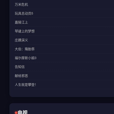
万米危机
玩具总动员5
嘉陵江上
琴键上的梦想
庄蹻演义
大伯：殤胎祭
福尔摩斯小姐3
告知信
献给邪恶
人生就是攀登！
电视